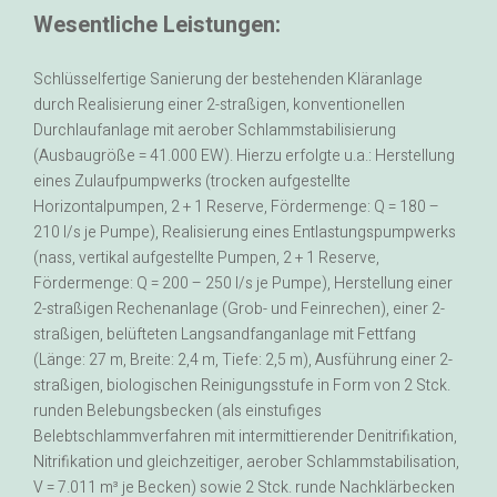
Wesentliche Leistungen:
Schlüsselfertige Sanierung der bestehenden Kläranlage
durch Realisierung einer 2-straßigen, konventionellen
Durchlaufanlage mit aerober Schlammstabilisierung
(Ausbaugröße = 41.000 EW). Hierzu erfolgte u.a.: Herstellung
eines Zulaufpumpwerks (trocken aufgestellte
Horizontalpumpen, 2 + 1 Reserve, Fördermenge: Q = 180 –
210 l/s je Pumpe), Realisierung eines Entlastungspumpwerks
(nass, vertikal aufgestellte Pumpen, 2 + 1 Reserve,
Fördermenge: Q = 200 – 250 l/s je Pumpe), Herstellung einer
2-straßigen Rechenanlage (Grob- und Feinrechen), einer 2-
straßigen, belüfteten Langsandfanganlage mit Fettfang
(Länge: 27 m, Breite: 2,4 m, Tiefe: 2,5 m), Ausführung einer 2-
straßigen, biologischen Reinigungsstufe in Form von 2 Stck.
runden Belebungsbecken (als einstufiges
Belebtschlammverfahren mit intermittierender Denitrifikation,
Nitrifikation und gleichzeitiger, aerober Schlammstabilisation,
V = 7.011 m³ je Becken) sowie 2 Stck. runde Nachklärbecken