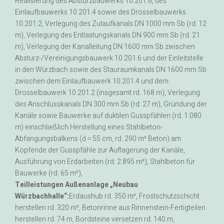
Realisierung des Absturzbauwerks 10.201.6, des
Einlaufbauwerks 10.201.4 sowie des Drosselbauwerks
10.201.2, Verlegung des Zulaufkanals DN 1000 mm Sb (rd. 12
m), Verlegung des Entlastungskanals DN 900 mm Sb (rd. 21
m), Verlegung der Kanalleitung DN 1600 mm Sb zwischen
Absturz-/Vereinigungsbauwerk 10.201.6 und der Einleitstelle
in den Würzbach sowie des Stauraumkanals DN 1600 mm Sb
zwischen dem Einlaufbauwerk 10.201.4 und dem
Drosselbauwerk 10.201.2 (insgesamt rd. 168 m), Verlegung
des Anschlusskanals DN 300 mm Sb (rd. 27 m), Gründung der
Kanäle sowie Bauwerke auf duktilen Gusspfählen (rd. 1.080
m) einschließlich Herstellung eines Stahlbeton-
Abfangungsbalkens (d = 55 cm, rd. 290 m³ Beton) am
Kopfende der Gusspfähle zur Auflagerung der Kanäle,
Ausführung von Erdarbeiten (rd. 2.895 m³), Stahlbeton für
Bauwerke (rd. 65 m³),
Teilleistungen Außenanlage „Neubau
Würzbachhalle“:
Erdaushub rd. 350 m³, Frostschutzschicht
herstellen rd. 320 m³, Betonrinne aus Rinnenstein-Fertigteilen
herstellen rd. 74 m, Bordsteine versetzen rd. 140 m,